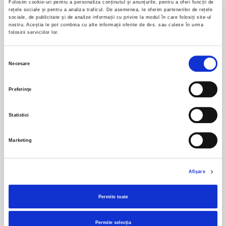
Folosim cookie-uri pentru a personaliza conținutul și anunțurile, pentru a oferi funcții de
include taxele de
rețele sociale și pentru a analiza traficul. De asemenea, le oferim partenerilor de rețele
servicii
sociale, de publicitate și de analize informații cu privire la modul în care folosiți site-ul
nostru. Aceștia le pot combina cu alte informații oferite de dvs. sau culese în urma
folosirii serviciilor lor.
Cosul de cumparaturi este gol.
Selecția
Necesare
consimțământului
Preferinţe
SON LUX - Live in Quantic
Statistici
Son Lux
ajunge la
București
pe
24 martie 2027
, la
Club
Quantic
, pentru un show special din cadrul turneului
Marketing
mondial de promovare al noului album,
Out Into
.
Cunoscuți pentru stilul lor experimental și emoțional,
Son
Lux
redefinește constant limitele muzicii moderne,
Afişare
îmbinând orchestratii cinematice, electronica sofisticată și
o intensitate artistică aparte. De-a lungul a peste două
Permite toate
decenii, trupa a lansat numeroase materiale apreciate la
nivel internațional și a concertat pe scene importante și la
Permite selecția