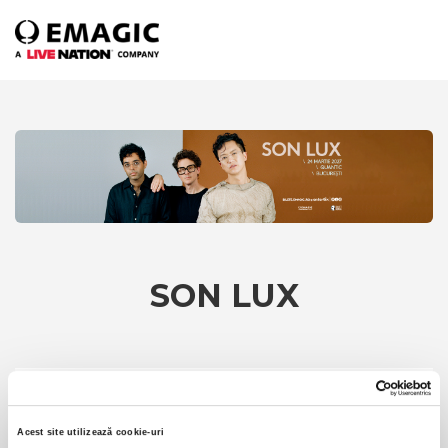
SON LUX
PRE SALE -
Ticket
129,00 lei
Acest site utilizează cookie-uri
-
+
*pretul afisat nu