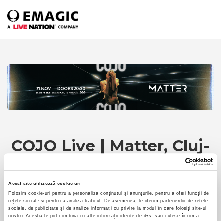
COJO Live | Matter, Cluj-
Napoca
Acest site utilizează cookie-uri
Folosim cookie-uri pentru a personaliza conținutul și anunțurile, pentru a oferi funcții de
rețele sociale și pentru a analiza traficul. De asemenea, le oferim partenerilor de rețele
sociale, de publicitate și de analize informații cu privire la modul în care folosiți site-ul
Early Bird - Acces
nostru. Aceștia le pot combina cu alte informații oferite de dvs. sau culese în urma