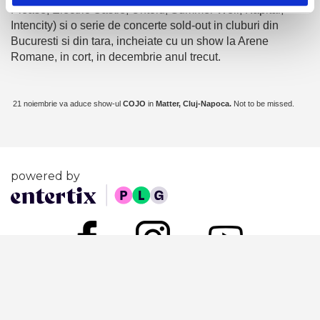
Please, Electric Castle, Untold, Summer Well, Kapital,
Intencity)
si
o serie de
concerte sold-out in cluburi din
Bucuresti si din tara, incheiate cu un show la Arene
Romane, in cort, in decembrie anul trecut.
21 noiembrie va aduce show-ul
COJO
in
Matter, Cluj-Napoca.
Not to be missed.
powered by
Politica de confidentialitate
Termeni si Conditii