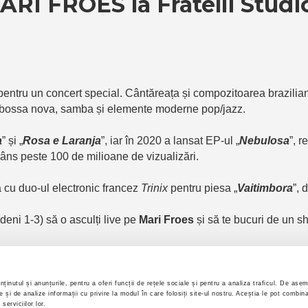
ARI FROES la Fratelli Studio
entru un concert special. Cântăreața și compozitoarea brazili
, bossa nova, samba și elemente moderne pop/jazz.
a
” și „
Rosa e Laranja
”, iar în 2020 a lansat EP-ul „
Nebulosa
”, 
râns peste 100 de milioane de vizualizări.
 cu duo-ul electronic francez
Trinix
pentru piesa „
Vaitimbora
”, 
eni 1-3) să o asculți live pe
Mari Froes
și să te bucuri de un s
ertix.ro
ținutul și anunțurile, pentru a oferi funcții de rețele sociale și pentru a analiza traficul. De ase
te și de analize informații cu privire la modul în care folosiți site-ul nostru. Aceștia le pot combina
serviciilor lor.