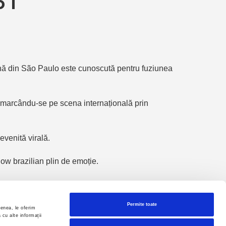
 1
ană din São Paulo este cunoscută pentru fuziunea
remarcându-se pe scena internațională prin
devenită virală.
how brazilian plin de emoție.
Permite toate
menea, le oferim
 cu alte informații