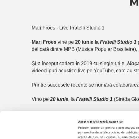
M
Mari Froes - Live Fratelli Studio 1
Mari Froes
vine pe
20 iunie la
Fratelli Studio 1
p
delicată dintre MPB (Música Popular Brasileira)
Și-a început cariera în 2019 cu single-urile „
Moç
videoclipuri acustice live pe YouTube, care au st
Printre succesele recente se numără colaborarea
Vino pe
20 iunie
, la
Fratelli Studio 1
(Strada Glod
Biletele sunt disponibile la
bilete.emagic.ro
și
Ent
Acest site utilizează cookie-uri
Folosim cookie-uri pentru a personaliza con
partenerilor de rețele sociale, de publicita
oferite de dvs. sau culese în urma folosirii 